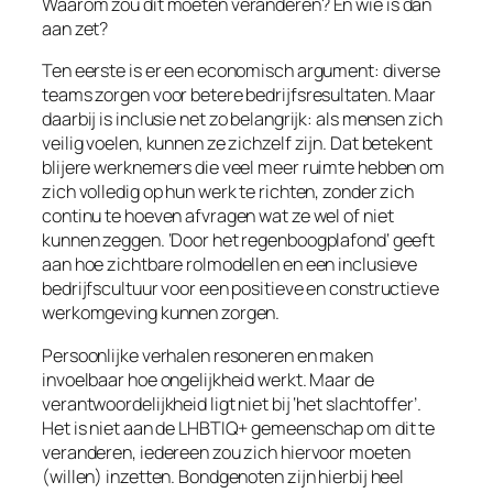
Waarom zou dit moeten veranderen? En wie is dan
aan zet?
Ten eerste is er een economisch argument: diverse
teams zorgen voor betere bedrijfsresultaten. Maar
daarbij is inclusie net zo belangrijk: als mensen zich
veilig voelen, kunnen ze zichzelf zijn. Dat betekent
blijere werknemers die veel meer ruimte hebben om
zich volledig op hun werk te richten, zonder zich
continu te hoeven afvragen wat ze wel of niet
kunnen zeggen. ‘Door het regenboogplafond‘ geeft
aan hoe zichtbare rolmodellen en een inclusieve
bedrijfscultuur voor een positieve en constructieve
werkomgeving kunnen zorgen.
Persoonlijke verhalen resoneren en maken
invoelbaar hoe ongelijkheid werkt. Maar de
verantwoordelijkheid ligt niet bij ‘het slachtoffer’.
Het is niet aan de LHBTIQ+ gemeenschap om dit te
veranderen, iedereen zou zich hiervoor moeten
(willen) inzetten. Bondgenoten zijn hierbij heel