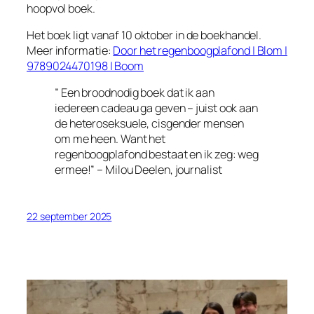
hoopvol boek.
Het boek ligt vanaf 10 oktober in de boekhandel.
Meer informatie:
Door het regenboogplafond | Blom |
9789024470198 | Boom
” Een broodnodig boek dat ik aan
iedereen cadeau ga geven – juist ook aan
de heteroseksuele, cisgender mensen
om me heen. Want het
regenboogplafond bestaat en ik zeg: weg
ermee!” – Milou Deelen, journalist
22 september 2025