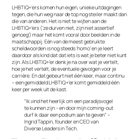
LHBTIQ+’ers komen hun eigen, unieke uitdagingen
tegen, die hun weg naar de top nog steiler maakt dan
die van anderen. Het is niet te wijten aan de
LHBTIQ+’ers (‘ze durven niet, zijn niet assertief
genoeg’) maar het komt vooral door beelden in de
maatschappij. Eén van de meest gebruikte
scheldwoorden is nog steeds ‘homo’ en je leert
daardoor als kind dat dat iets is wat je beter niet kunt
zijn. Als LHBTIQ+’er denk je na over wat je vertelt,
hoe je het vertelt, de eventuele gevolgen voor je
carrière. En dat gebeurt niet één keer, maar continu
– een gemiddeld LHBTIQ+’er komt gemiddeld één
keer per week uit de kast.
“Ik vind het heerlijk om een paradijsvogel
te kunnen zijn – en door mijn coming-out
durf ik daar een podium aan te geven” –
Ingrid Tappin, founder en CEO van
Diverse Leaders in Tech.