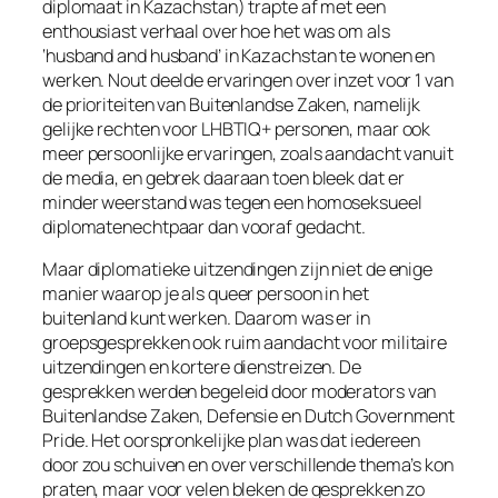
diplomaat in Kazachstan) trapte af met een
enthousiast verhaal over hoe het was om als
‘husband and husband’ in Kazachstan te wonen en
werken. Nout deelde ervaringen over inzet voor 1 van
de prioriteiten van Buitenlandse Zaken, namelijk
gelijke rechten voor LHBTIQ+ personen, maar ook
meer persoonlijke ervaringen, zoals aandacht vanuit
de media, en gebrek daaraan toen bleek dat er
minder weerstand was tegen een homoseksueel
diplomatenechtpaar dan vooraf gedacht.
Maar diplomatieke uitzendingen zijn niet de enige
manier waarop je als queer persoon in het
buitenland kunt werken. Daarom was er in
groepsgesprekken ook ruim aandacht voor militaire
uitzendingen en kortere dienstreizen. De
gesprekken werden begeleid door moderators van
Buitenlandse Zaken, Defensie en Dutch Government
Pride. Het oorspronkelijke plan was dat iedereen
door zou schuiven en over verschillende thema’s kon
praten, maar voor velen bleken de gesprekken zo