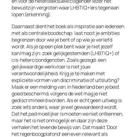
en voor de heteroseksuele cisgender lezer het
bewustzijn vergroten waar LHBTIQ+’ers tegenaan
lopen (erkenning).
Daarnaast dient het boek als inspiratie aan iedereen
met als centrale boodschap: laat nooit je ambities
begrenzen door wie je bent of op wie je verliefd
wordt. Als je op een plek bent waar je niet jezelf
kan/mag zijn: zoek gelijkgestemden (LHBTIQ+) of
cis-hetero bondgenoten. Zoals gezegd: een
gelijkwaardige werkvloer is niet
jouw
verantwoordelijkheid. Krijg je te maken met
expliciete vormen van discriminatie of uitsluiting?
Maak er een melding van. In Nederland ben je best
goed beschermd, volgens de wet mag je niet
gediscrimineerd worden. Als er echt geen uitweg is:
zoek iets anders, waar je wel gewaardeerd wordt.
Dat het pad moeilijker is moeten we niet ontkennen,
maar het is niet onmogelijk en daar zijn deze
verhalen het levende bewijs van. Dat maakt ‘Door
het regenboogplafond’ een even relevant als