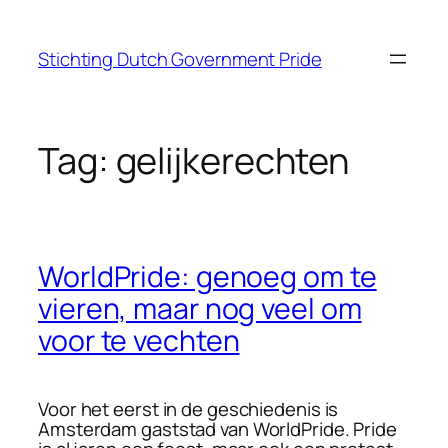
Ga
naar
Stichting Dutch Government Pride
de
inhoud
Tag:
gelijkerechten
WorldPride: genoeg om te
vieren, maar nog veel om
voor te vechten
Voor het eerst in de geschiedenis is
Amsterdam gaststad van WorldPride. Pride