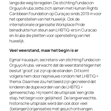
langs die weg te regelen. De stichting Fundacion
Orguyo Aruba zette zich samen met Human Rights
Caribbean Foundation op Curaçao sinds 2019 in voor
het openstellen van het huwelijk. Ook de
internationale organisatie Workplace Pride
benadrukte hun steun aan LHBTIQ-ers in Curacao
en Aruba die pleitten voor openstelling van het
huwelijk.
Veel weerstand, maar het begin is er
Egmar Irausquin, secretaris van stichting Fundacion
Orguyo Aruba, verwacht dat de weerstand tegen het
besluit ‘groot’ zal zijn op de eilanden. Dit komt
volgens hem door nepnieuws rondom het LHBTIQ +
thema. Daarmee zou het beeld zijn gecreëerd dat
kinderen de dupe worden van de LHBTIQ +
gemeenschap. Hij noemt de uitspraak ‘een grote
stap, het begin voor gelijkheid’. De langverwachte,
historische uitspraak werd dan ook door veel
(belangen)organisaties met gejuich ontvangen.