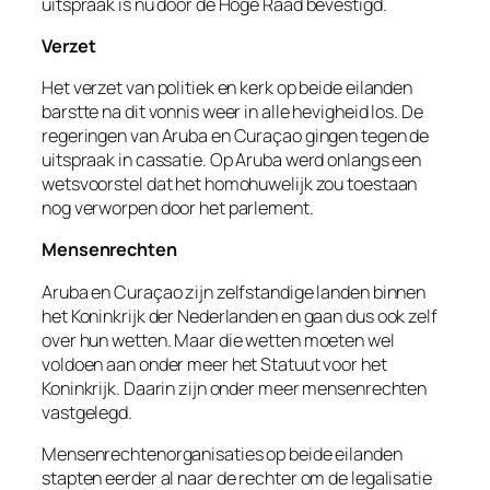
uitspraak is nu door de Hoge Raad bevestigd.
Verzet
Het verzet van politiek en kerk op beide eilanden
barstte na dit vonnis weer in alle hevigheid los. De
regeringen van Aruba en Curaçao gingen tegen de
uitspraak in cassatie. Op Aruba werd onlangs een
wetsvoorstel dat het homohuwelijk zou toestaan
nog verworpen door het parlement.
Mensenrechten
Aruba en Curaçao zijn zelfstandige landen binnen
het Koninkrijk der Nederlanden en gaan dus ook zelf
over hun wetten. Maar die wetten moeten wel
voldoen aan onder meer het Statuut voor het
Koninkrijk. Daarin zijn onder meer mensenrechten
vastgelegd.
Mensenrechtenorganisaties op beide eilanden
stapten eerder al naar de rechter om de legalisatie