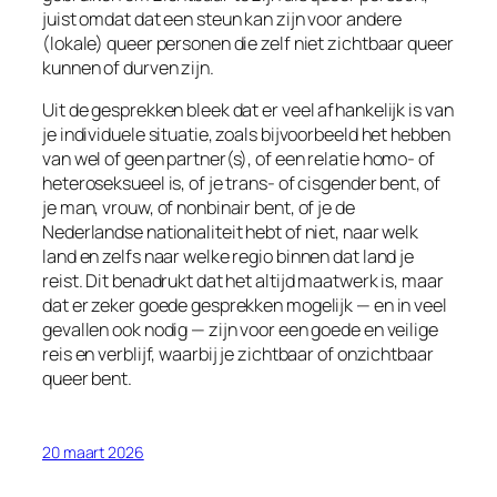
juist omdat dat een steun kan zijn voor andere
(lokale) queer personen die zelf niet zichtbaar queer
kunnen of durven zijn.
Uit de gesprekken bleek dat er veel afhankelijk is van
je individuele situatie, zoals bijvoorbeeld het hebben
van wel of geen partner(s), of een relatie homo- of
heteroseksueel is, of je trans- of cisgender bent, of
je man, vrouw, of nonbinair bent, of je de
Nederlandse nationaliteit hebt of niet, naar welk
land en zelfs naar welke regio binnen dat land je
reist. Dit benadrukt dat het altijd maatwerk is, maar
dat er zeker goede gesprekken mogelijk — en in veel
gevallen ook nodig — zijn voor een goede en veilige
reis en verblijf, waarbij je zichtbaar of onzichtbaar
queer bent.
20 maart 2026