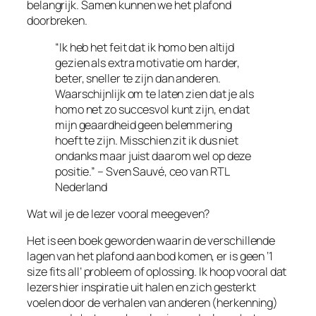
belangrijk. Samen kunnen we het plafond
doorbreken.
“Ik heb het feit dat ik homo ben altijd
gezien als extra motivatie om harder,
beter, sneller te zijn dan anderen.
Waarschijnlijk om te laten zien dat je als
homo net zo succesvol kunt zijn, en dat
mijn geaardheid geen belemmering
hoeft te zijn. Misschien zit ik dus niet
ondanks maar juist daarom wel op deze
positie.” – Sven Sauvé, ceo van RTL
Nederland
Wat wil je de lezer vooral meegeven?
Het is een boek geworden waarin de verschillende
lagen van het plafond aan bod komen, er is geen ‘1
size fits all’ probleem of oplossing. Ik hoop vooral dat
lezers hier inspiratie uit halen en zich gesterkt
voelen door de verhalen van anderen (herkenning)