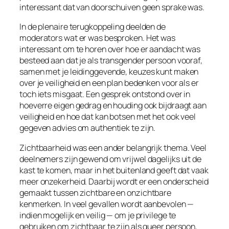
interessant dat van doorschuiven geen sprake was.
In de plenaire terugkoppeling deelden de
moderators wat er was besproken. Het was
interessant om te horen over hoe er aandacht was
besteed aan dat je als transgender persoon vooraf,
samen met je leidinggevende, keuzes kunt maken
over je veiligheid en een plan bedenken voor als er
toch iets misgaat. Een gesprek ontstond over in
hoeverre eigen gedrag en houding ook bijdraagt aan
veiligheid en hoe dat kan botsen met het ook veel
gegeven advies om authentiek te zijn.
Zichtbaarheid was een ander belangrijk thema. Veel
deelnemers zijn gewend om vrijwel dagelijks uit de
kast te komen, maar in het buitenland geeft dat vaak
meer onzekerheid. Daarbij wordt er een onderscheid
gemaakt tussen zichtbare en onzichtbare
kenmerken. In veel gevallen wordt aanbevolen —
indien mogelijk en veilig — om je privilege te
gebruiken om zichtbaar te zijn als queer persoon,