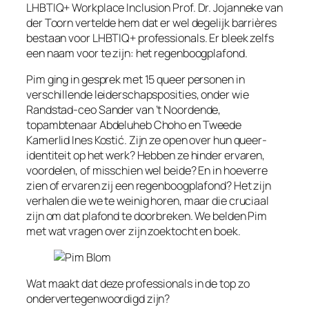
LHBTIQ+ Workplace Inclusion Prof. Dr. Jojanneke van
der Toorn vertelde hem dat er wel degelijk barrières
bestaan voor LHBTIQ+ professionals. Er bleek zelfs
een naam voor te zijn: het regenboogplafond.
Pim ging in gesprek met 15 queer personen in
verschillende leiderschapsposities, onder wie
Randstad-ceo Sander van ’t Noordende,
topambtenaar Abdeluheb Choho en Tweede
Kamerlid Ines Kostić. Zijn ze open over hun queer-
identiteit op het werk? Hebben ze hinder ervaren,
voordelen, of misschien wel beide? En in hoeverre
zien of ervaren zij een regenboogplafond? Het zijn
verhalen die we te weinig horen, maar die cruciaal
zijn om dat plafond te doorbreken. We belden Pim
met wat vragen over zijn zoektocht en boek.
Wat maakt dat deze professionals in de top zo
ondervertegenwoordigd zijn?