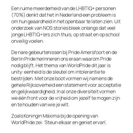
Een ruime meerderheid van de LHBTIQ+ personen
(70%) denkt dat het in Nederland een probleem is
om hun geaardheid in het openbaar te laten zien. Uit
onderzoek van NOS stories bleek onlangs dat veel
jonge LHBTIQ+’ers zich thuis, op straat en op school
onveilig voelen.
De nare gebeurtenissen bij Pride Amersfoort en de
Berlin Pride herinneren ons eraan waarom Pride
nodig blijft. Het thema van WorldPride dit jaar is
unity: eenheid is de sleutel om intolerantie te
bestrijden. Met onze boot vormen wij namens de
gehele Rijksoverheid een statement voor acceptatie
en gelijkwaardigheid. In al onze diversiteit vormen
we één front voor de vrijheid om jezelf te mogen zijn
en te houden van wie je wilt.
Zoals Koningin Máxima bij de opening van
WorldPride zei: ‘Steun elkaar en geniet ervan’.