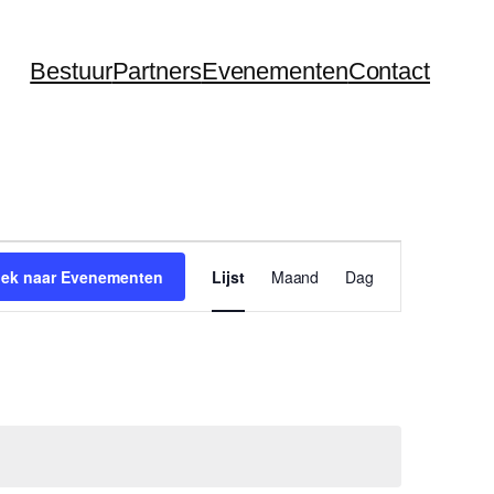
Bestuur
Partners
Evenementen
Contact
Evenement
ek naar Evenementen
Lijst
Maand
Dag
weergaven
navigatie