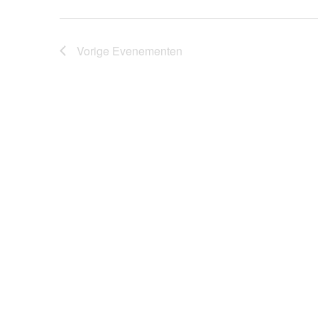
met
keyword.
Vorige
Evenementen