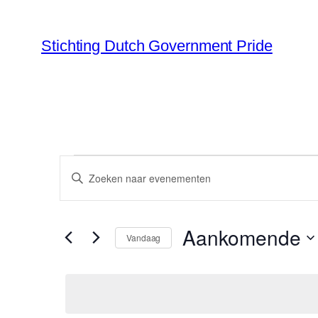
Stichting Dutch Government Pride
Evenementen
Evenementen
Vul
Zoeken
een
en
keyword
Aankomende
in.
Vandaag
weergeven
Zoek
Selecteer
navigatie
voor
een
Evenementen
datum.