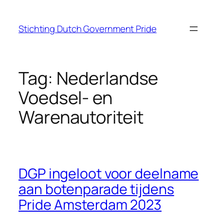
Ga
naar
Stichting Dutch Government Pride
de
inhoud
Tag:
Nederlandse
Voedsel- en
Warenautoriteit
DGP ingeloot voor deelname
aan botenparade tijdens
Pride Amsterdam 2023