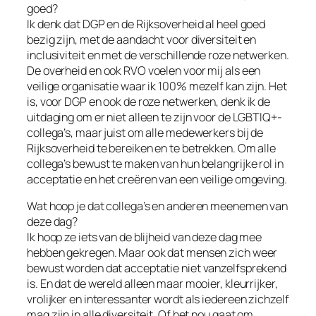
goed?
Ik denk dat DGP en de Rijksoverheid al heel goed
bezig zijn, met de aandacht voor diversiteit en
inclusiviteit en met de verschillende roze netwerken.
De overheid en ook RVO voelen voor mij als een
veilige organisatie waar ik 100% mezelf kan zijn. Het
is, voor DGP en ook de roze netwerken, denk ik de
uitdaging om er niet alleen te zijn voor de LGBTIQ+-
collega’s, maar juist om alle medewerkers bij de
Rijksoverheid te bereiken en te betrekken. Om alle
collega’s bewust te maken van hun belangrijke rol in
acceptatie en het creëren van een veilige omgeving.
Wat hoop je dat collega’s en anderen meenemen van
deze dag?
Ik hoop ze iets van de blijheid van deze dag mee
hebben gekregen. Maar ook dat mensen zich weer
bewust worden dat acceptatie niet vanzelfsprekend
is. En dat de wereld alleen maar mooier, kleurrijker,
vrolijker en interessanter wordt als iedereen zichzelf
mag zijn in alle diversiteit. Of het nou gaat om