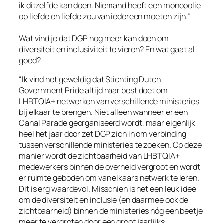
ik ditzelfde kan doen. Niemand heeft een monopolie
op liefde en liefde zou van iedereen moeten zijn.”
Wat vind je dat DGP nog meer kan doen om
diversiteit en inclusiviteit te vieren? En wat gaat al
goed?
“Ik vind het geweldig dat Stichting Dutch
Government Pride altijd haar best doet om
LHBTQIA+ netwerken van verschillende ministeries
bij elkaar te brengen. Niet alleen wanneer er een
Canal Parade georganiseerd wordt, maar eigenlijk
heel het jaar door zet DGP zich in om verbinding
tussen verschillende ministeries te zoeken. Op deze
manier wordt de zichtbaarheid van LHBTQIA+
medewerkers binnen de overheid vergroot en wordt
er ruimte geboden om van elkaars netwerk te leren.
Dit is erg waardevol. Misschien is het een leuk idee
om de diversiteit en inclusie (en daarmee ook de
zichtbaarheid) binnen de ministeries nóg een beetje
meer te vergroten door een groot jaarlijks