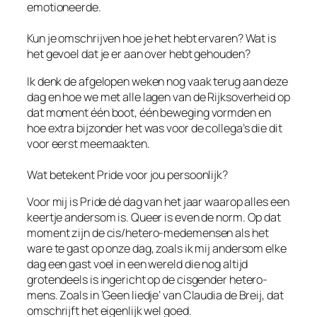
emotioneerde.
Kun je omschrijven hoe je het hebt ervaren? Wat is
het gevoel dat je er aan over hebt gehouden?
Ik denk de afgelopen weken nog vaak terug aan deze
dag en hoe we met alle lagen van de Rijksoverheid op
dat moment één boot, één beweging vormden en
hoe extra bijzonder het was voor de collega’s die dit
voor eerst meemaakten.
Wat betekent Pride voor jou persoonlijk?
Voor mij is Pride dé dag van het jaar waarop alles een
keertje andersom is. Queer is even de norm. Op dat
moment zijn de cis/hetero-medemensen als het
ware te gast op onze dag, zoals ik mij andersom elke
dag een gast voel in een wereld die nog altijd
grotendeels is ingericht op de cisgender hetero-
mens. Zoals in ‘Geen liedje’ van Claudia de Breij, dat
omschrijft het eigenlijk wel goed.