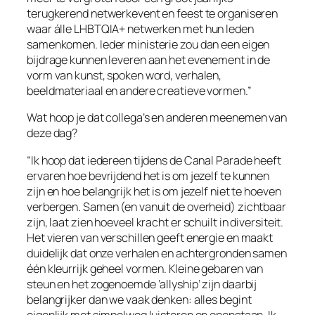
terugkerend netwerkevent en feest te organiseren
waar álle LHBTQIA+ netwerken met hun leden
samenkomen. Ieder ministerie zou dan een eigen
bijdrage kunnen leveren aan het evenement in de
vorm van kunst, spoken word, verhalen,
beeldmateriaal en andere creatieve vormen.”
Wat hoop je dat collega’s en anderen meenemen van
deze dag?
“Ik hoop dat iedereen tijdens de Canal Parade heeft
ervaren hoe bevrijdend het is om jezelf te kunnen
zijn en hoe belangrijk het is om jezelf niet te hoeven
verbergen. Samen (en vanuit de overheid) zichtbaar
zijn, laat zien hoeveel kracht er schuilt in diversiteit.
Het vieren van verschillen geeft energie en maakt
duidelijk dat onze verhalen en achtergronden samen
één kleurrijk geheel vormen. Kleine gebaren van
steun en het zogenoemde ‘allyship’ zijn daarbij
belangrijker dan we vaak denken: alles begint
eigenlijk met simpelweg luisteren en openstaan. Ik