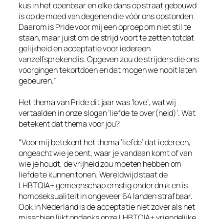
kus in het openbaar en elke dans op straat gebouwd
is op de moed van degenen die vóór ons opstonden.
Daarom is Pride voor mij een oproep om niet stil te
staan, maar juist om de strijd voort te zetten totdat
gelijkheid en acceptatie voor iedereen
vanzelfsprekend is. Opgeven zou de strijders die ons
voorgingen tekortdoen en dat mogen we nooit laten
gebeuren.”
Het thema van Pride dit jaar was ‘love’, wat wij
vertaalden in onze slogan ‘liefde te over(heid)’. Wat
betekent dat thema voor jou?
“Voor mij betekent het thema ‘liefde’ dat iedereen,
ongeacht wie je bent, waar je vandaan komt of van
wie je houdt, de vrijheid zou moeten hebben om
liefde te kunnen tonen. Wereldwijd staat de
LHBTQIA+ gemeenschap ernstig onder druk en is
homoseksualiteit in ongeveer 64 landen strafbaar.
Ook in Nederland is de acceptatie niet zover als het
misschien lijkt ondanks onze LHBTQIA+ vriendelijke