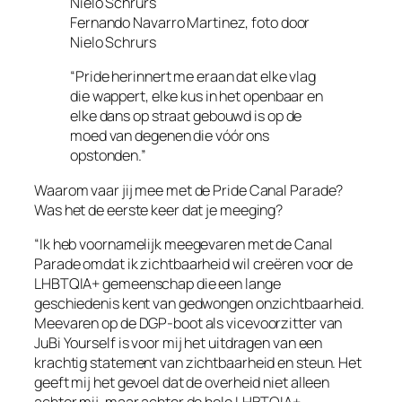
Fernando Navarro Martinez, foto door
Nielo Schrurs
“Pride herinnert me eraan dat elke vlag
die wappert, elke kus in het openbaar en
elke dans op straat gebouwd is op de
moed van degenen die vóór ons
opstonden.”
Waarom vaar jij mee met de Pride Canal Parade?
Was het de eerste keer dat je meeging?
“Ik heb voornamelijk meegevaren met de Canal
Parade omdat ik zichtbaarheid wil creëren voor de
LHBTQIA+ gemeenschap die een lange
geschiedenis kent van gedwongen onzichtbaarheid.
Meevaren op de DGP-boot als vicevoorzitter van
JuBi Yourself is voor mij het uitdragen van een
krachtig statement van zichtbaarheid en steun. Het
geeft mij het gevoel dat de overheid niet alleen
achter mij, maar achter de hele LHBTQIA+