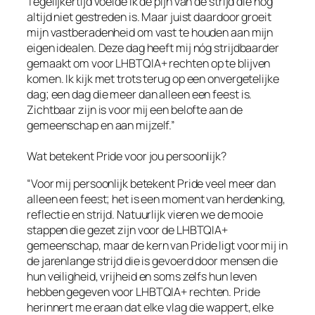
Tegelijkertijd voelde ik de pijn van de strijd die nog
altijd niet gestreden is. Maar juist daardoor groeit
mijn vastberadenheid om vast te houden aan mijn
eigen idealen. Deze dag heeft mij nóg strijdbaarder
gemaakt om voor LHBTQIA+ rechten op te blijven
komen. Ik kijk met trots terug op een onvergetelijke
dag; een dag die meer dan alleen een feest is.
Zichtbaar zijn is voor mij een belofte aan de
gemeenschap en aan mijzelf.”
Wat betekent Pride voor jou persoonlijk?
“Voor mij persoonlijk betekent Pride veel meer dan
alleen een feest; het is een moment van herdenking,
reflectie en strijd. Natuurlijk vieren we de mooie
stappen die gezet zijn voor de LHBTQIA+
gemeenschap, maar de kern van Pride ligt voor mij in
de jarenlange strijd die is gevoerd door mensen die
hun veiligheid, vrijheid en soms zelfs hun leven
hebben gegeven voor LHBTQIA+ rechten. Pride
herinnert me eraan dat elke vlag die wappert, elke