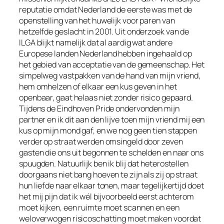
reputatie omdat Nederland de eerste was met de
openstelling van het huwelijk voor paren van
hetzelfde geslacht in 2001. Uit onderzoek van de
ILGA blijkt namelijk dat al aardig wat andere
Europese landen Nederland hebben ingehaald op
het gebied van acceptatie van de gemeenschap. Het
simpelweg vastpakken van de hand van mijn vriend,
hem omhelzen of elkaar een kus geven in het
openbaar, gaat helaas niet zonder risico gepaard.
Tijdens de Eindhoven Pride ondervonden mijn
partner en ik dit aan den lijve toen mijn vriend mij een
kus op mijn mond gaf, en we nog geen tien stappen
verder op straat werden omsingeld door zeven
gasten die ons uit begonnen te schelden en naar ons
spuugden. Natuurlijk ben ik blij dat heterostellen
doorgaans niet bang hoeven te zijn als zij op straat
hun liefde naar elkaar tonen, maar tegelijkertijd doet
het mij pijn dat ik wél bijvoorbeeld eerst achterom
moet kijken, een ruimte moet scannen en een
weloverwogen risicoschatting moet maken voordat