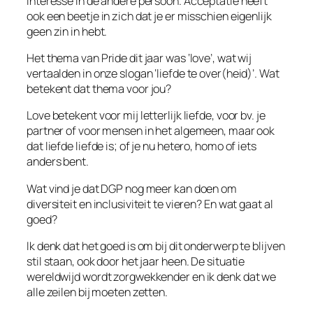
interesse in de andere persoon. Acceptatie heeft
ook een beetje in zich dat je er misschien eigenlijk
geen zin in hebt.
Het thema van Pride dit jaar was ‘love’, wat wij
vertaalden in onze slogan ‘liefde te over(heid)’. Wat
betekent dat thema voor jou?
Love betekent voor mij letterlijk liefde, voor bv. je
partner of voor mensen in het algemeen, maar ook
dat liefde liefde is; of je nu hetero, homo of iets
anders bent.
Wat vind je dat DGP nog meer kan doen om
diversiteit en inclusiviteit te vieren? En wat gaat al
goed?
Ik denk dat het goed is om bij dit onderwerp te blijven
stil staan, ook door het jaar heen. De situatie
wereldwijd wordt zorgwekkender en ik denk dat we
alle zeilen bij moeten zetten.