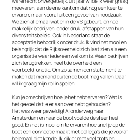
waren echt onvergetelijk. Dit jaar wilde ik weer graag
meevaren, aan de ene kant om dat nog een keer te
ervaren, maar vooral uit een gevoel van noodzaak.
We zien allemaal wat er in de VS gebeurt, en hoe
makkelijk bedrijven, onder druk, afstappen van hun
diversiteitsbeleid. Ook in Nederland staat de
acceptatie behoorlijk onder druk. Ik vind het mooi en
belangrijk dat de Rijksoverheid zich laat zien als een
organisatie waar iedereen welkom is. Waar bedrijven
zich terugtrekken, heeft de overheid een
voorbeeldfunctie. Om zo samen een statement te
maken dat niemand buiten de boot mag vallen. Daar
wil ik graag mijn rol in spelen.
Kun je omschrijven hoe je het hebt ervaren? Wat is
het gevoel dat je er aan over hebt gehouden?
Het was weer geweldig! Al onderweg naar
Amsterdam en naar de boot voelde de sfeer heel
goed. En het is mooi om te ervaren hoe snel je op de
boot een connectie maakt met collega’s die je vooraf
helemaal niet kende. Ik kijk er met veel trots en