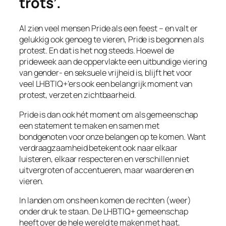
trots’.
Al zien veel mensen Pride als een feest – en valt er
gelukkig ook genoeg te vieren, Pride is begonnen als
protest. En dat is het nog steeds. Hoewel de
prideweek aan de oppervlakte een uitbundige viering
van gender- en seksuele vrijheid is, blijft het voor
veel LHBTIQ+’ers ook een belangrijk moment van
protest, verzet en zichtbaarheid.
Pride is dan ook hét moment om als gemeenschap
een statement te maken en samen met
bondgenoten voor onze belangen op te komen. Want
verdraagzaamheid betekent ook naar elkaar
luisteren, elkaar respecteren en verschillen niet
uitvergroten of accentueren, maar waarderen en
vieren.
In landen om ons heen komen de rechten (weer)
onder druk te staan. De LHBTIQ+ gemeenschap
heeft over de hele wereld te maken met haat,