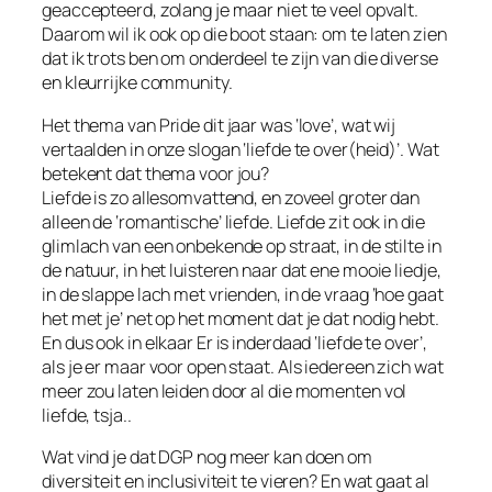
geaccepteerd, zolang je maar niet te veel opvalt.
Daarom wil ik ook op die boot staan: om te laten zien
dat ik trots ben om onderdeel te zijn van die diverse
en kleurrijke community.
Het thema van Pride dit jaar was ‘love’, wat wij
vertaalden in onze slogan ‘liefde te over(heid)’. Wat
betekent dat thema voor jou?
Liefde is zo allesomvattend, en zoveel groter dan
alleen de ‘romantische’ liefde. Liefde zit ook in die
glimlach van een onbekende op straat, in de stilte in
de natuur, in het luisteren naar dat ene mooie liedje,
in de slappe lach met vrienden, in de vraag ‘hoe gaat
het met je’ net op het moment dat je dat nodig hebt.
En dus ook in elkaar Er is inderdaad ‘liefde te over’,
als je er maar voor open staat. Als iedereen zich wat
meer zou laten leiden door al die momenten vol
liefde, tsja..
Wat vind je dat DGP nog meer kan doen om
diversiteit en inclusiviteit te vieren? En wat gaat al