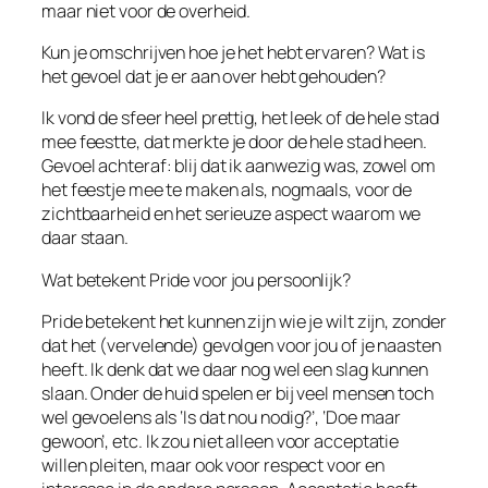
maar niet voor de overheid.
Kun je omschrijven hoe je het hebt ervaren? Wat is
het gevoel dat je er aan over hebt gehouden?
Ik vond de sfeer heel prettig, het leek of de hele stad
mee feestte, dat merkte je door de hele stad heen.
Gevoel achteraf: blij dat ik aanwezig was, zowel om
het feestje mee te maken als, nogmaals, voor de
zichtbaarheid en het serieuze aspect waarom we
daar staan.
Wat betekent Pride voor jou persoonlijk?
Pride betekent het kunnen zijn wie je wilt zijn, zonder
dat het (vervelende) gevolgen voor jou of je naasten
heeft. Ik denk dat we daar nog wel een slag kunnen
slaan. Onder de huid spelen er bij veel mensen toch
wel gevoelens als ‘Is dat nou nodig?’, ‘Doe maar
gewoon’, etc. Ik zou niet alleen voor acceptatie
willen pleiten, maar ook voor respect voor en