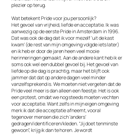
plezier op terug.
Wat betekent Pride voor jou persoonlijk?
Het gevoel van vrijheid, liefde en acceptatie. Ik was
aanwezig op de eerste Pride in Amsterdam in 1996.
Dat was ook de dag dat ik voor mezelf ‘uit de kast
kwam’ (de rest van mijn omgeving volgde iets later)
en ik heb er door de jaren heen veel mooie
herinneringen gemaakt. Aan de andere kant heb ik er
soms ook wel een dubbel gevoel bij. Het gevoel van
liefde op die dag is prachtig, maar het blijft ook
jammer dat dat op andere dagen veel minder
vanzelfsprekend is. We moeten niet vergeten dat de
Pride veel meer is dan alleen een feestje. Het is ook
een protest, omdat we nog steeds moeten vechten
voor acceptatie. Want zelfs in mijn eigen omgeving
merk ik dat die acceptatie afneemt, vooral
tegenover mensen die zich ‘anders’
gedragen/identificeren/kleden. “Jij doet tenminste
gewoon”, krijg ik dan te horen. Je wordt