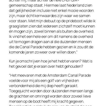
gemeenschap staat. Hiermee laat Nederland zien
dat gelijkheid en inclusie niet enkel mooie woorden
zijn, maar écht kernwaardes zijn waar we samen
voor staan. Met mijn debuut op de prideboot wilde ik
graag laten zien dat iedereen zichzelf moet kunnen
én mogen zijn, zowel binnen als buiten de overheid.
Ik vind het een hele eer om dit namens de overheid
uit te mogen dragen aan al die duizenden mensen
die de Canal Parade hebben gezien en ik zou dit de
komende jaren zo weer over willen doen.”
Kun je omschrijven hoe je het hebt ervaren? Wat is
het gevoel dat je eraan over hebt gehouden?
“Het meevaren met de Amsterdam Canal Parade
voelde voor mij als een golf van vrijheid en
verbondenheid die mij diep heeft geraakt.
Toegejuicht worden door duizenden mensen langs
de grachten en omringd worden door zoveel lieve
mensen op de boot heeft mij kracht gegeven.