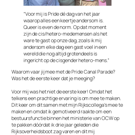
“Voor mij is Pride dé dag van het jaar
waarop alles een keertje andersom is.
Queer is even de norm. Op dat moment
zijn de cis/hetero-medemensen als het
ware te gast op onze dag, zoals ik mij
andersom elke dag een gast voel in een
wereld die nog altijd grotendeels is
ingericht op de cisgender hetero-mens.”
Waarom vaar jij mee met de Pride Canal Parade?
Was het de eerste keer dat je meeging?
Voor mij was het niet de eerste keer! Omdat het
telkens een prachtige ervaring is om mee te maken.
Dit keer om dit samen met mijn Rijkscollega’s mee te
maken en omdat ik gemotiveerd raakte om een
bestuursfunctie binnen het ministerie van OCW op
te pakken dóórdat ik drie jaar geleden die
Rijksoverheidsboot zag varen en dit mij